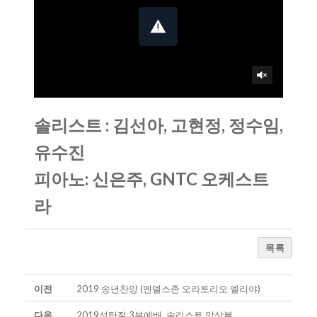
솔리스트 : 김선아, 고현정, 정수임,
유수진
피아노: 신은주, GNTC 오케스트
라
목록
이전
2019 송년찬양 (멘델스존 오라토리오 엘리야)
다음
2019성탄절 3부예배, 솔리스트 앙상블