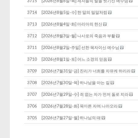
3715
[2026년8월6일-목] 제자들의 발을 씻기신 예수님
3714
[2026년8월5일-수] 한 알의 밀알처럼
3713
[2026년8월4일-화] 마리아의 헌신
3712
[2026년8월3일-월] 나사로의 죽음과 부활
3711
[2026년8월2일-주일] 선한 목자이신 예수님
3710
[2026년8월1일-토] 어느 소경의 믿음
3709
[2026년7월31일-금] 진리가 너희를 자유케 하리라
3708
[2026년7월30일-목] 하나님을 아는 길
3707
[2026년7월29일-수] 죄 없는 자가 먼저 돌로 치라
3706
[2026년7월28일-화] 목마른 자여 나아오라
3705
[2026년7월27일-월] 하나님의 때