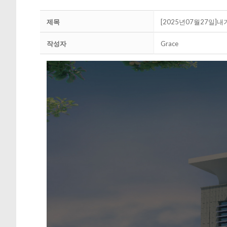
제목
[2025년07월27일]내
작성자
Grace