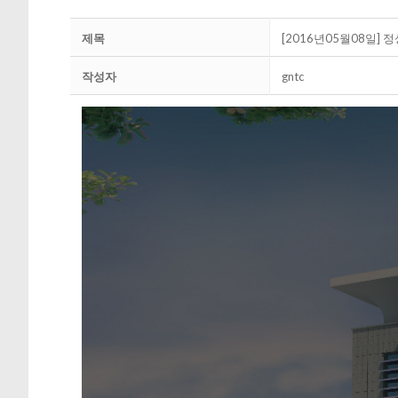
제목
[2016년05월08일] 
작성자
gntc